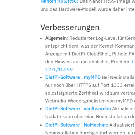
NanoPi R5S/R5C:
Das NanoPi R5S-Image wur
und das Hardware-Modell wurde daher inte
Verbesserungen
Allgemein
: Reduzierter Log-Level für Ke
entspricht dem, was der Kernel-Kommando
Anzeige mit DietPi-CloudShell, Pi-hole P
den Hinweis auf ein ähnliches Problem:
h
12-1/15299
DietPi-Software | myMPD
Bei Neuinstalla
nur noch über HTTPS auf Port 1333 errei
selbstsignierte Zertifikat wird zum ver
Webradio-Wiedergabelisten von myMPD a
DietPi-Software | vaultwarden
Aktualisie
Update kann über eine Neuinstallation d
DietPi-Software | NoMachine
Aktualisiert
Neuinstallation durchgeführt werden:
di