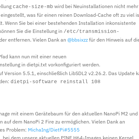
ellung
wird bei Neuinstallationen nicht mehr
cache-size-mb
ingestellt, was für einen reinen Download-Cache oft zu viel is
lt. Wenn Sie bei einer bestehenden Installation inkonsistente
önnen Sie die Einstellung in
/etc/transmission-
der entfernen. Vielen Dank an
@bbsixzz
für den Hinweis auf di
fad kann nun mit einer neuen
nstellung in dietpi.txt vorkonfiguriert werden.
uf Version 5.5.1, einschließlich LibSDL2 v2.26.2. Das Update 
rden:
dietpi-software reinstall 108
Image mit einem Gerätebaum für den aktuellen NanoPi M2 und
 auf dem NanoPi 2 Fire zu ermöglichen. Vielen Dank an
ses Problem:
MichaIng/DietPi#5555
, bei dem unsere aktuellen PINE H64-Images keinen Kernel