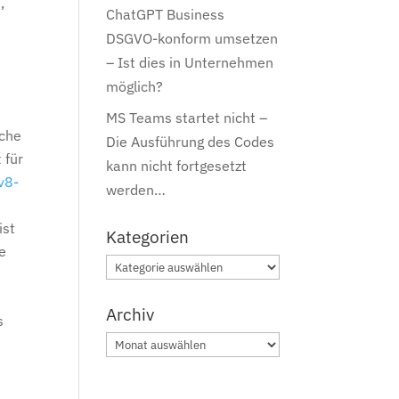
,
ChatGPT Business
DSGVO-konform umsetzen
– Ist dies in Unternehmen
möglich?
MS Teams startet nicht –
iche
Die Ausführung des Codes
t
für
kann nicht fortgesetzt
v8-
werden…
ist
Kategorien
e
Kategorien
Archiv
s
Archiv