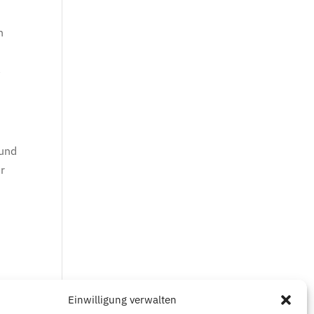
n
a
 und
er
Einwilligung verwalten