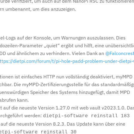
de verifiziert, um auch auf dem NanoPi R5C zu funktionieren
rn umbenannt, um dies anzuzeigen.
rnel-Logs auf der Konsole, um Warnungen auszulassen. Dies
zeilen-Parameter „quiet“ ergibt und hilft, eine unübersichtl
ADD und ähnlichem zu verhindern. Vielen Dank an
@Falconcres
ttps://dietpi.com/forum/t/pi-hole-padd-problem-under-dietpi-
tionen ist einfaches HTTP nun vollständig deaktiviert, myMPD 
chbar. Die myMPD-Zertifizierungsstelle für das standardmäßig
trauenswürdigen Speicher des Systems hinzugefügt, damit MPD
brufen kann.
rt auf die neueste Version 1.27.0 mit web vault v2023.1.0. Da
urchgeführt werden:
dietpi-software reinstall 183
 auf die neueste Version 8.2.3. Das Update kann über eine
etpi-software reinstall 30