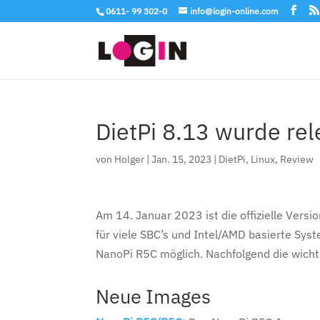
0611- 99 302-0
info@login-online.com
DietPi 8.13 wurde re
von
Holger
|
Jan. 15, 2023
|
DietPi
,
Linux
,
Review
Am 14. Januar 2023 ist die offizielle Versi
für viele SBC’s und Intel/AMD basierte Sys
NanoPi R5C möglich. Nachfolgend die wicht
Neue Images