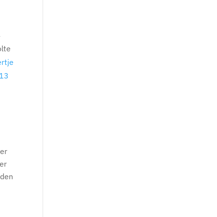
-
lte
rtje
/13
n
Der
er
 den