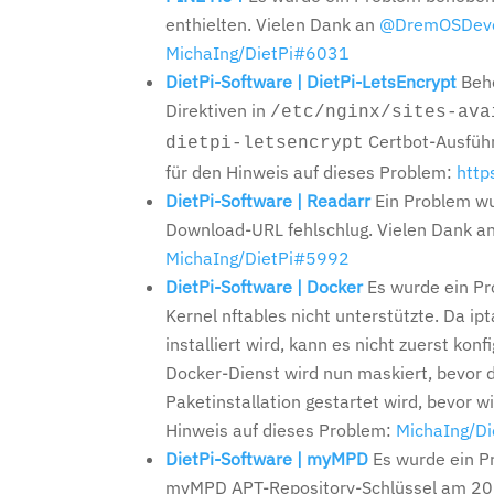
enthielten. Vielen Dank an
@DremOSDeve
MichaIng/DietPi#6031
DietPi-Software | DietPi-LetsEncrypt
Behe
Direktiven in
/etc/nginx/sites-ava
Certbot-Ausführ
dietpi-letsencrypt
für den Hinweis auf dieses Problem:
http
DietPi-Software | Readarr
Ein Problem wu
Download-URL fehlschlug. Vielen Dank a
MichaIng/DietPi#5992
DietPi-Software | Docker
Es wurde ein Pr
Kernel nftables nicht unterstützte. Da 
installiert wird, kann es nicht zuerst ko
Docker-Dienst wird nun maskiert, bevor d
Paketinstallation gestartet wird, bevor w
Hinweis auf dieses Problem:
MichaIng/D
DietPi-Software | myMPD
Es wurde ein P
myMPD APT-Repository-Schlüssel am 202