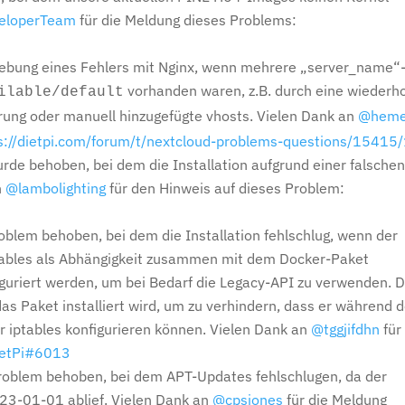
loperTeam
für die Meldung dieses Problems:
bung eines Fehlers mit Nginx, wenn mehrere „server_name“
vorhanden waren, z.B. durch eine wiederho
ilable/default
ung oder manuell hinzugefügte vhosts. Vielen Dank an
@heme
s://dietpi.com/forum/t/nextcloud-problems-questions/15415
rde behoben, bei dem die Installation aufgrund einer falsche
n
@lambolighting
für den Hinweis auf dieses Problem:
oblem behoben, bei dem die Installation fehlschlug, wenn der
iptables als Abhängigkeit zusammen mit dem Docker-Paket
nfiguriert werden, um bei Bedarf die Legacy-API zu verwenden. 
as Paket installiert wird, um zu verhindern, dass er während d
ir iptables konfigurieren können. Vielen Dank an
@tggjifdhn
für
ietPi#6013
roblem behoben, bei dem APT-Updates fehlschlugen, da der
3-01-01 ablief. Vielen Dank an
@cpsjones
für die Meldung