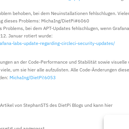
oblem behoben, bei dem Neuinstallationen fehlschlugen. Viele
ng dieses Problems: MichaIng/DietPi#6060
es Problems, bei dem APT-Updates fehlschlugen, wenn Grafan
 12. Januar rotiert wurde:
fana-labs-update-regarding-circleci-security-updates/
ungen an der Code-Performance und Stabilität sowie visuelle
ele, um sie hier alle aufzulisten. Alle Code-Änderungen dies
rden:
MichaIng/DietPi!6053
g Artikel von StephanSTS des DietPi Blogs und kann hier
ersetzt und angepasst.