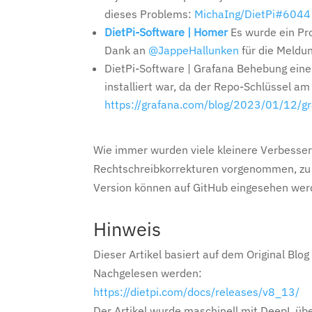
dieses Problems:
MichaIng/DietPi#6044
DietPi-Software | Homer
Es wurde ein Pr
Dank an
@JappeHallunken
für die Meldu
DietPi-Software | Grafana Behebung ein
installiert war, da der Repo-Schlüssel am
https://grafana.com/blog/2023/01/12/gra
Wie immer wurden viele kleinere Verbesser
Rechtschreibkorrekturen vorgenommen, zu vi
Version können auf GitHub eingesehen we
Hinweis
Dieser Artikel basiert auf dem Original Blo
Nachgelesen werden:
https://dietpi.com/docs/releases/v8_13/
Der Artikel wurde maschinell mit DeepL üb