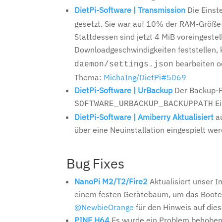
DietPi-Software | Transmission
Die Einst
gesetzt. Sie war auf 10% der RAM-Größe e
Stattdessen sind jetzt 4 MiB voreingestel
Downloadgeschwindigkeiten feststellen, k
bearbeiten o
daemon/settings.json
Thema:
MichaIng/DietPi#5069
DietPi-Software | UrBackup
Der Backup-P
Ei
SOFTWARE_URBACKUP_BACKUPPATH
DietPi-Software | Amiberry Aktualisiert
a
über eine Neuinstallation eingespielt we
Bug Fixes
NanoPi M2/T2/Fire2
Aktualisiert unser 
einem festen Gerätebaum, um das Booten
@NewbieOrange
für den Hinweis auf die
PINE H64
Es wurde ein Problem behoben