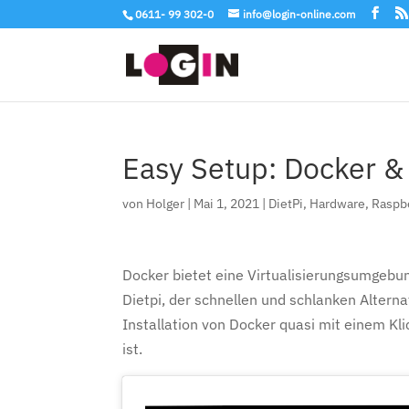
0611- 99 302-0
info@login-online.com
Easy Setup: Docker & 
von
Holger
|
Mai 1, 2021
|
DietPi
,
Hardware
,
Raspbe
Docker bietet eine Virtualisierungsumgebun
Dietpi, der schnellen und schlanken Alterna
Installation von Docker quasi mit einem Kl
ist.