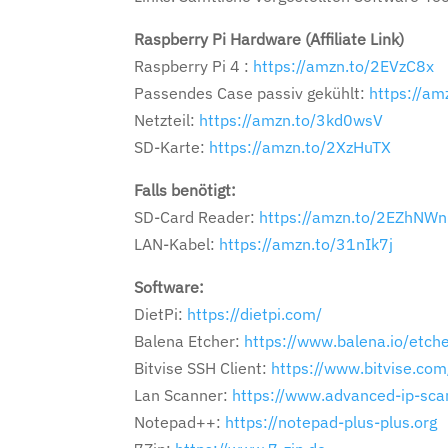
Raspberry Pi Hardware (Affiliate Link)
Raspberry Pi 4 :
https://amzn.to/2EVzC8x
Passendes Case passiv gekühlt:
https://am
Netzteil:
https://amzn.to/3kd0wsV
SD-Karte:
https://amzn.to/2XzHuTX
Falls benötigt:
SD-Card Reader:
https://amzn.to/2EZhNWn
LAN-Kabel:
https://amzn.to/31nIk7j
Software:
DietPi:
https://dietpi.com/
Balena Etcher:
https://www.balena.io/etche
Bitvise SSH Client:
https://www.bitvise.com
Lan Scanner:
https://www.advanced-ip-sca
Notepad++:
https://notepad-plus-plus.org