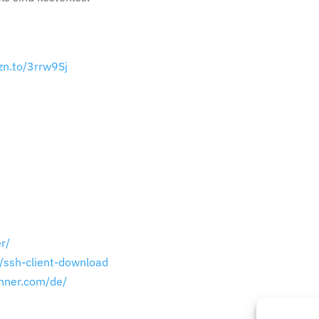
zn.to/3rrw9Sj
r/
/ssh-client-download
nner.com/de/