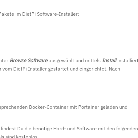
 Pakete im DietPi Software-Installer:
nter
Browse Software
ausgewählt und mittels
Install
installiert
n vom DietPi Installer gestartet und eingerichtet. Nach
sprechenden Docker-Container mit Portainer geladen und
indest Du die benötige Hard- und Software mit den folgende
ls sind kostenlos.