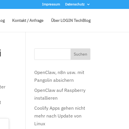
Impressum
Datenschutz
log
Kontakt / Anfrage
Über LOGIN TechBlog
i
OpenClaw, n8n usw. mit
Pangolin absichern
ter
OpenClaw auf Raspberry
installieren
t
Coolify Apps gehen nicht
mehr nach Update von
Linux