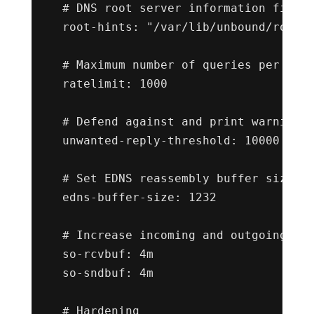
# DNS root server information file.
root-hints: "/var/lib/unbound/root.
# Maximum number of queries per sec
ratelimit: 1000
# Defend against and print warning 
unwanted-reply-threshold: 10000
# Set EDNS reassembly buffer size t
edns-buffer-size: 1232
# Increase incoming and outgoing qu
so-rcvbuf: 4m
so-sndbuf: 4m
# Hardening