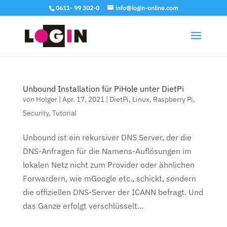
0611- 99 302-0
info@login-online.com
Unbound Installation für PiHole unter DietPi
von
Holger
|
Apr. 17, 2021
|
DietPi
,
Linux
,
Raspberry Pi
,
Security
,
Tutorial
Unbound ist ein rekursiver DNS Server, der die
DNS-Anfragen für die Namens-Auflösungen im
lokalen Netz nicht zum Provider oder ähnlichen
Forwardern, wie mGoogle etc., schickt, sondern
die offiziellen DNS-Server der ICANN befragt. Und
das Ganze erfolgt verschlüsselt...