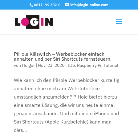
0611- 99 302-0
info@login-online.com
PiHole Killswitch – Werbeblocker einfach
anhalten und per Siri Shortcuts fernsteuern.
von
Holger
|
Nov. 23, 2020
|
IOS
,
Raspberry Pi
,
Tutorial
Wie kann ich den PiHole Werbeblocker kurzeitig
anhalten ohne mich am Web-Interface
umständlich anzumelden? PiHole bietet hierzu
eine smarte Lösung, die wir uns heute einmal
genauer anschauen. Und mit einem iPhone und
Siri Shortcuts (Apple Kurzbefehle) kann man
dies...