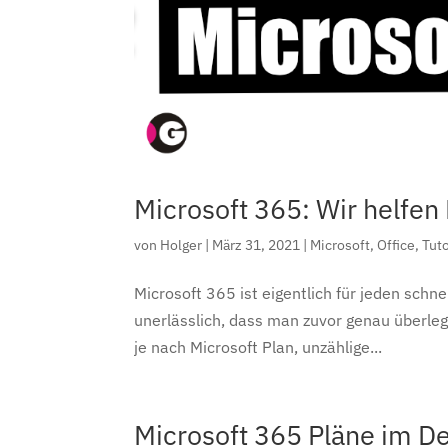
Microsoft 365: Wir helfen 
von
Holger
|
März 31, 2021
|
Microsoft
,
Office
,
Tuto
Microsoft 365 ist eigentlich für jeden schne
unerlässlich, dass man zuvor genau überleg
je nach Microsoft Plan, unzählige...
Microsoft 365 Pläne im De