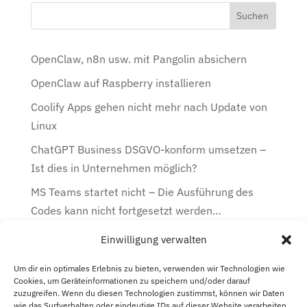
OpenClaw, n8n usw. mit Pangolin absichern
OpenClaw auf Raspberry installieren
Coolify Apps gehen nicht mehr nach Update von
Linux
ChatGPT Business DSGVO-konform umsetzen –
Ist dies in Unternehmen möglich?
MS Teams startet nicht – Die Ausführung des
Codes kann nicht fortgesetzt werden…
Einwilligung verwalten
Kategorien
Kategorien
Um dir ein optimales Erlebnis zu bieten, verwenden wir Technologien wie
Cookies, um Geräteinformationen zu speichern und/oder darauf
zuzugreifen. Wenn du diesen Technologien zustimmst, können wir Daten
Archiv
wie das Surfverhalten oder eindeutige IDs auf dieser Website verarbeiten.