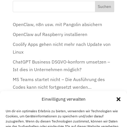
OpenClaw, n8n usw. mit Pangolin absichern
OpenClaw auf Raspberry installieren
Coolify Apps gehen nicht mehr nach Update von
Linux
ChatGPT Business DSGVO-konform umsetzen –
Ist dies in Unternehmen möglich?
MS Teams startet nicht – Die Ausführung des
Codes kann nicht fortgesetzt werden…
Einwilligung verwalten
Kategorien
Kategorien
Um dir ein optimales Erlebnis zu bieten, verwenden wir Technologien wie
Cookies, um Geräteinformationen zu speichern und/oder darauf
zuzugreifen. Wenn du diesen Technologien zustimmst, können wir Daten
Archiv
wie das Surfverhalten oder eindeutige IDs auf dieser Website verarbeiten.