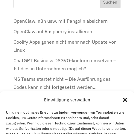
OpenClaw, n8n usw. mit Pangolin absichern
OpenClaw auf Raspberry installieren
Coolify Apps gehen nicht mehr nach Update von
Linux
ChatGPT Business DSGVO-konform umsetzen –
Ist dies in Unternehmen möglich?
MS Teams startet nicht – Die Ausführung des
Codes kann nicht fortgesetzt werden…
Einwilligung verwalten
Kategorien
Kategorien
Um dir ein optimales Erlebnis zu bieten, verwenden wir Technologien wie
Cookies, um Geräteinformationen zu speichern und/oder darauf
zuzugreifen. Wenn du diesen Technologien zustimmst, können wir Daten
Archiv
wie das Surfverhalten oder eindeutige IDs auf dieser Website verarbeiten.
Wenn du deine Einwilligung nicht erteilst oder zurückziehst, können