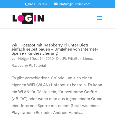
0611- 99 302-0
info@login-online.com
WiFi Hotspot mit Raspberry Pi unter DietPi
einfach selbst bauen – Umgehen von Internet-
Sperre / Kindersicherung
von
Holger
|
Dez. 14, 2020
|
DietPi
,
FritzBox
,
Linux
,
Raspberry Pi
,
Tutorial
Es gibt verschiedene Gründe, um sich einen
eigenen WiFi (WLAN) Hotspot zu basteln. Es kann
ein WLAN für Gäste sein, für bestimme Geräte
(z.B. IoT) oder wenn man aus irgend einem Grund
eine Internet-Sperre mit einem Gerät wie einer
Playstation xBox oder Android Handy...