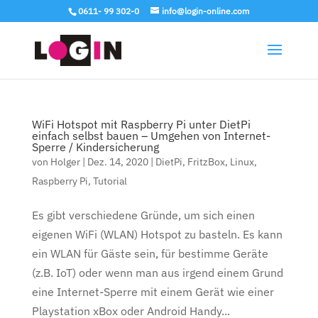
0611- 99 302-0
info@login-online.com
WiFi Hotspot mit Raspberry Pi unter DietPi
einfach selbst bauen – Umgehen von Internet-
Sperre / Kindersicherung
von
Holger
|
Dez. 14, 2020
|
DietPi
,
FritzBox
,
Linux
,
Raspberry Pi
,
Tutorial
Es gibt verschiedene Gründe, um sich einen
eigenen WiFi (WLAN) Hotspot zu basteln. Es kann
ein WLAN für Gäste sein, für bestimme Geräte
(z.B. IoT) oder wenn man aus irgend einem Grund
eine Internet-Sperre mit einem Gerät wie einer
Playstation xBox oder Android Handy...