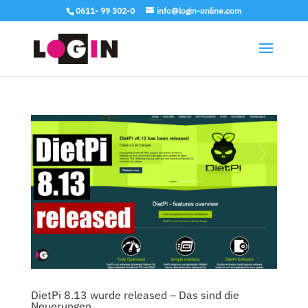
0611- 99 302-0
info@login-online.com
DietPi 8.13 wurde released – Das sind die
Neuerungen