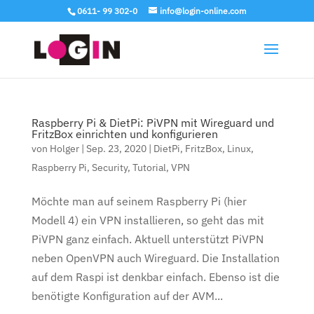
0611- 99 302-0
info@login-online.com
Raspberry Pi & DietPi: PiVPN mit Wireguard und
FritzBox einrichten und konfigurieren
von
Holger
|
Sep. 23, 2020
|
DietPi
,
FritzBox
,
Linux
,
Raspberry Pi
,
Security
,
Tutorial
,
VPN
Möchte man auf seinem Raspberry Pi (hier
Modell 4) ein VPN installieren, so geht das mit
PiVPN ganz einfach. Aktuell unterstützt PiVPN
neben OpenVPN auch Wireguard. Die Installation
auf dem Raspi ist denkbar einfach. Ebenso ist die
benötigte Konfiguration auf der AVM...